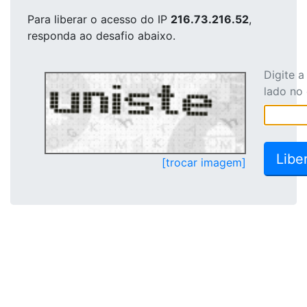
Para liberar o acesso
do IP
216.73.216.52
,
responda ao desafio abaixo.
Digite 
lado no
[trocar imagem]